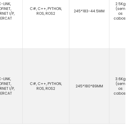
-LINK,
2.5Kg
OFINET,
C#, C++, PYTHON,
(sem
245*183-44.5MM
RNET I/P,
ROS, ROS2
os
HERCAT
cabos)
-LINK,
3.6Kg
OFINET,
C#, C++, PYTHON,
(sem
245*180*89MM
RNET I/P,
ROS, ROS2
os
HERCAT
cabos)