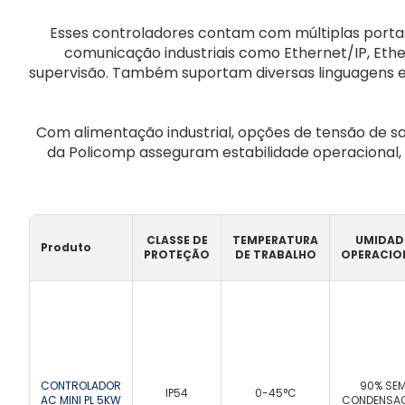
Esses controladores contam com múltiplas portas 
comunicação industriais como Ethernet/IP, Ether
supervisão. Também suportam diversas linguagens e
Com alimentação industrial, opções de tensão de s
da Policomp asseguram estabilidade operacional,
CLASSE DE
TEMPERATURA
UMIDAD
Produto
PROTEÇÃO
DE TRABALHO
OPERACIO
CONTROLADOR
90% SE
IP54
0-45°C
AC MINI PL 5KW
CONDENSA