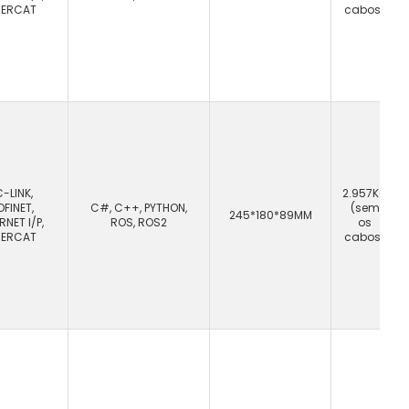
HERCAT
cabos)
-LINK,
2.957Kg
OFINET,
C#, C++, PYTHON,
(sem
245*180*89MM
RNET I/P,
ROS, ROS2
os
HERCAT
cabos)