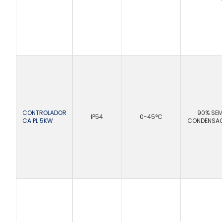
CONTROLADOR
90% SE
IP54
0-45°C
CA PL 5KW
CONDENSA