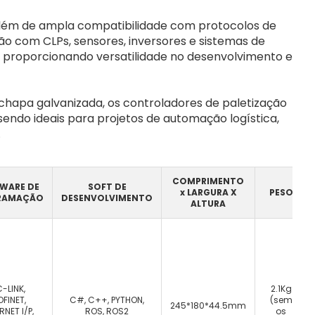
, além de ampla compatibilidade com protocolos de
ção com CLPs, sensores, inversores e sistemas de
 proporcionando versatilidade no desenvolvimento e
chapa galvanizada, os controladores de paletização
ndo ideais para projetos de automação logística,
.
COMPRIMENTO
WARE DE
SOFT DE
x LARGURA X
PESO
RAMAÇÃO
DESENVOLVIMENTO
ALTURA
-LINK,
2.1Kg
OFINET,
C#, C++, PYTHON,
(sem
245*180*44.5mm
RNET I/P,
ROS, ROS2
os