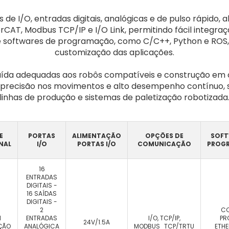
de I/O, entradas digitais, analógicas e de pulso rápido
CAT, Modbus TCP/IP e I/O Link, permitindo fácil integra
 softwares de programação, como C/C++, Python e ROS,
customização das aplicações.
aída adequadas aos robôs compatíveis e construção em 
 precisão nos movimentos e alto desempenho contínuo, se
linhas de produção e sistemas de paletização robotizada
E
PORTAS
ALIMENTAÇÃO
OPÇÕES DE
SOFT
NAL
I/O
PORTAS I/O
COMUNICAÇÃO
PROG
16
ENTRADAS
DIGITAIS -
16 SAÍDAS
DIGITAIS -
2
CC
M
ENTRADAS
I/O, TCP/IP,
PR
24V/1.5A
ÇÃO
ANALÓGICA
MODBUS_TCP/TRTU
ETHE