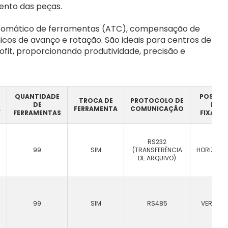
ento das peças.
utomático de ferramentas (ATC), compensação de
icos de avanço e rotação. São ideais para centros de
rofit, proporcionando produtividade, precisão e
QUANTIDADE
POSIÇÃ
TROCA DE
PROTOCOLO DE
DE
DE
A
FERRAMENTA
COMUNICAÇÃO
FERRAMENTAS
FIXAÇÃ
RS232
99
SIM
(TRANSFERÊNCIA
HORIZONT
DE ARQUIVO)
99
SIM
RS485
VERTICA