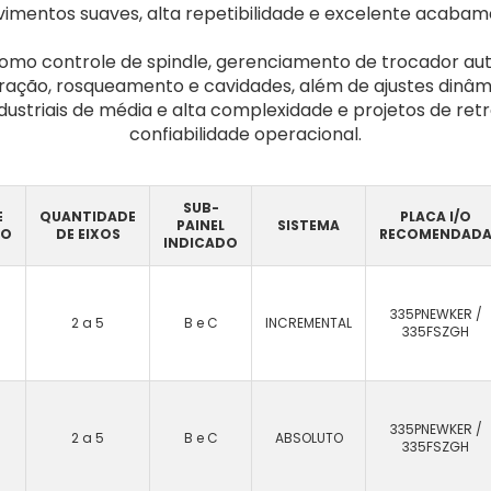
imentos suaves, alta repetibilidade e excelente acabam
mo controle de spindle, gerenciamento de trocador a
uração, rosqueamento e cavidades, além de ajustes dinâm
ndustriais de média e alta complexidade e projetos de ret
confiabilidade operacional.
SUB-
E
QUANTIDADE
PLACA I/O
PAINEL
SISTEMA
DO
DE EIXOS
RECOMENDAD
INDICADO
335PNEWKER /
2 a 5
B e C
INCREMENTAL
335FSZGH
335PNEWKER /
2 a 5
B e C
ABSOLUTO
335FSZGH