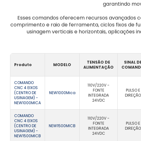
garantindo mov
Esses comandos oferecem recursos avançados co
comprimento e raio de ferramenta, ciclos fixos de f
usinagem verticais e horizontais, aplicações i
TENSÃO DE
SINAL D
Produto
MODELO
ALIMENTAÇÃO
COMAN
COMANDO
110V/220V -
CNC 4 EIXOS
FONTE
PULSO E
(CENTRO DE
NEW1000Mica
INTEGRADA
DIREÇÃO
USINAGEM) -
24VDC
NEW1000MICA
COMANDO
110V/220V -
CNC 4 EIXOS
FONTE
PULSO E
(CENTRO DE
NEW1500MICB
INTEGRADA
DIREÇÃO
USINAGEM) -
24VDC
NEW1500MICB