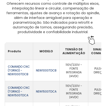
Oferecem recursos como controle de múltiplos eixos,
interpolação linear e circular, compensação de
ferramentas, ajustes de avanço e rotação do spindle,
além de interface amigável para operação e
parametrização. São indicados para retrofit e
automação de tornos, assegurando precisão,
produtividade e confiabilidade industrial.
TENSÃO DE
SINAL D
Produto
MODELO
ALIMENTAÇÃO
COMAND
110V/220V -
COMANDO CNC
FONTE
PULSO E
(TORNO) -
NEW1000TDCB
INTEGRADA
DIREÇÃO
NEW1000TDCB
24VDC
110V/220V -
COMANDO CNC
FONTE
PULSO E
(TORNO) -
NEW1500TDCA
INTEGRADA
DIREÇÃO
NEW1500TDCA
24VDC