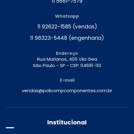
11 5661-7579
Whatsapp
11 92622-1585
11 98323-5448
Endereço
Rua Marianos, 405 Vila Gea
São Paulo - SP - CEP: 04691-110
E-mail
vendas@policompcomponentes.com.br
Institucional