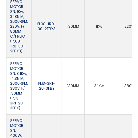
SERVO
MOTOR
SN, 1Kw,
3.18N.M,
3000RPM,
PL08-1R0-
220V, F/
130MM
1Kw
220VA
30-2FBY3
80MM
C/FREIO
(PL08-
1R0-30-
2FBY3)
SERVO
MOTOR
SN, 3.1Kw,
14.3N.M,
2000RPM,
PL13-3R1-
130MM
3.1Kw
380VA
380V, F/
20-3FBY
130MM
(PL13-
3R1-20-
3FBY)
SERVO
MOTOR
SN,
400W,