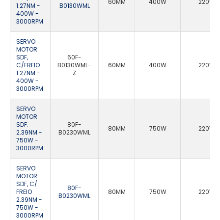
60MM
400W
220VA
1.27NM -
B0130WML
400W -
3000RPM
SERVO
MOTOR
SDF,
60F-
C/FREIO
B0130WML-
60MM
400W
220VA
1.27NM -
Z
400W -
3000RPM
SERVO
MOTOR
SDF.
80F-
80MM
750W
220VA
2.39NM -
B0230WML
750W -
3000RPM
SERVO
MOTOR
SDF, C/
80F-
FREIO
80MM
750W
220VA
B0230WML
2.39NM -
750W -
3000RPM