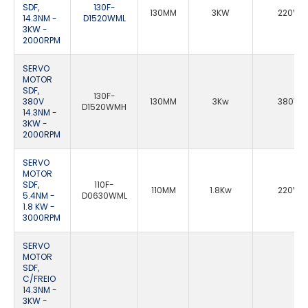
SDF,
130F-
130MM
3KW
220VA
14.3NM -
D1520WML
3KW -
2000RPM
SERVO
MOTOR
SDF,
130F-
380V
130MM
3Kw
380VA
D1520WMH
14.3NM -
3KW -
2000RPM
SERVO
MOTOR
SDF,
110F-
110MM
1.8Kw
220VA
5.4NM -
D0630WML
1.8 KW -
3000RPM
SERVO
MOTOR
SDF,
C/FREIO
14.3NM -
3KW -