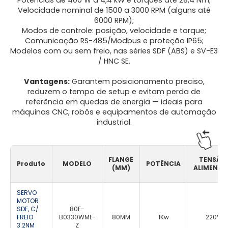
Potências de 400 W a 4,4 kW e torques até 28,4 Nm;
Velocidade nominal de 1500 a 3000 RPM (alguns até
6000 RPM);
Modos de controle: posição, velocidade e torque;
Comunicação RS-485/Modbus e proteção IP65;
Modelos com ou sem freio, nas séries SDF (ABS) e SV-E3
/ HNC SE.
Vantagens:
Garantem posicionamento preciso,
reduzem o tempo de setup e evitam perda de
referência em quedas de energia — ideais para
máquinas CNC, robôs e equipamentos de automação
industrial.
FLANGE
TENSÃO
Produto
MODELO
POTÊNCIA
(MM)
ALIMENT
SERVO
MOTOR
SDF, C/
80F-
FREIO
B0330WML-
80MM
1Kw
220VA
3.2NM
Z