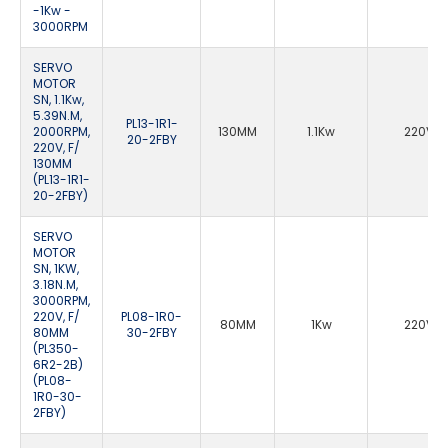
-1Kw -
3000RPM
SERVO
MOTOR
SN, 1.1Kw,
5.39N.M,
PL13-1R1-
2000RPM,
130MM
1.1Kw
220VA
20-2FBY
220V, F/
130MM
(PL13-1R1-
20-2FBY)
SERVO
MOTOR
SN, 1KW,
3.18N.M,
3000RPM,
220V, F/
PL08-1R0-
80MM
1Kw
220VA
80MM
30-2FBY
(PL350-
6R2-2B)
(PL08-
1R0-30-
2FBY)