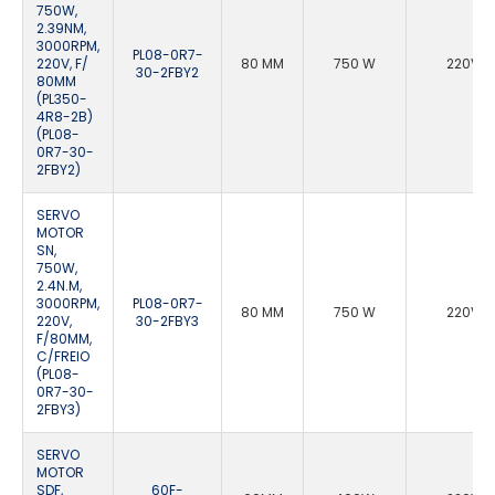
750W,
2.39NM,
3000RPM,
PL08-0R7-
220V, F/
80 MM
750 W
220VA
30-2FBY2
80MM
(PL350-
4R8-2B)
(PL08-
0R7-30-
2FBY2)
SERVO
MOTOR
SN,
750W,
2.4N.M,
3000RPM,
PL08-0R7-
80 MM
750 W
220VA
220V,
30-2FBY3
F/80MM,
C/FREIO
(PL08-
0R7-30-
2FBY3)
SERVO
MOTOR
SDF,
60F-